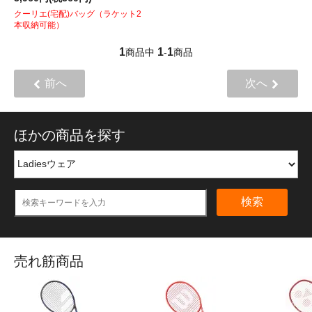
クーリエ(宅配)バッグ（ラケット2
本収納可能）
1
1
1
商品中
-
商品
前へ
次へ
ほかの商品を探す
検索
売れ筋商品