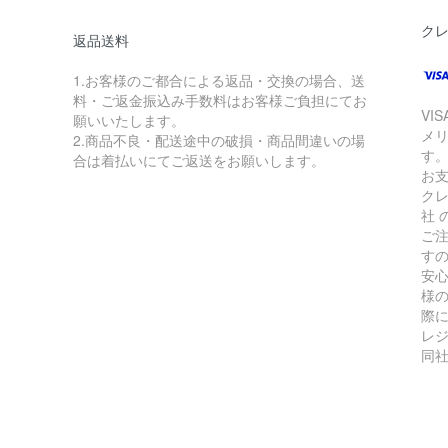
ク
返品送料
1.お客様のご都合による返品・交換の場合、送
料・ご返金振込み手数料はお客様ご負担にてお
VI
願いいたします。
メ
2.商品不良・配送途中の破損・商品間違いの場
す
合は着払いにてご返送をお願いします。
お
ク
社
ご
す
安
様
際に
レ
同