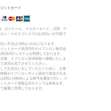
レジットカード
SA、ダイナース、マスターカード、JCB、ア
リカン・エキスプレスでのお支払いが可能で
。
支払い方法は1回払いのみとなります。
レジットカード決済代行のイプシロン株式会
 の決済代行システムを利用しております。
注文後、イプシロン決済画面へ移動いたしま
ので決済を完了させてください。
心してお支払いをしていただくために、お客
の情報がイプシロンサイト経由で送信される
はSSL(128bit)による暗号化通信で行い、ク
ジットカード情報は当サイトでは保有せず、
社で厳重に管理しております。