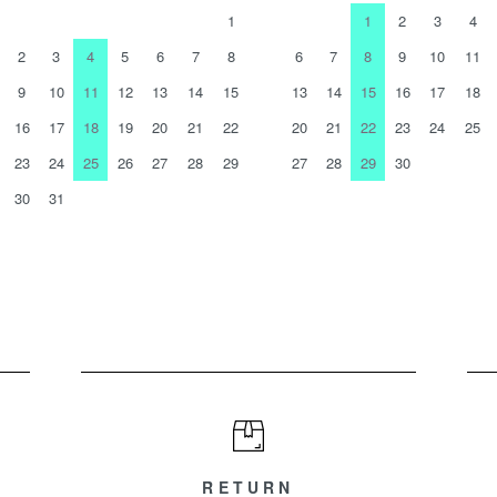
1
1
2
3
4
2
3
4
5
6
7
8
6
7
8
9
10
11
9
10
11
12
13
14
15
13
14
15
16
17
18
16
17
18
19
20
21
22
20
21
22
23
24
25
23
24
25
26
27
28
29
27
28
29
30
30
31
RETURN