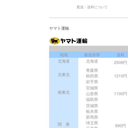
配送・送料について
ヤマト運輸
地域
都道府県
送料
北海道
北海道
2508円
青森県
北東北
秋田県
1210円
岩手県
宮城県
南東北
山形県
1100円
福島県
茨城県
栃木県
群馬県
埼玉県
関 東
990円