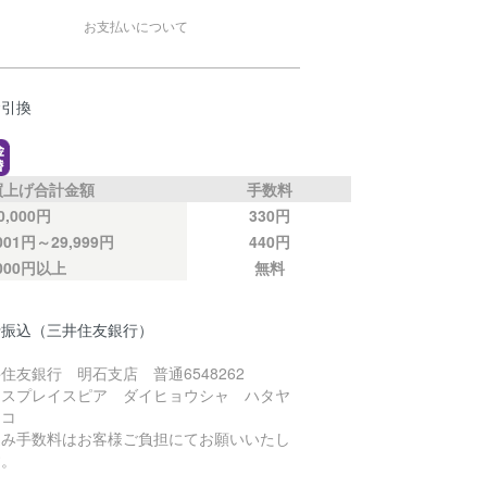
お支払いについて
金引換
買上げ合計金額
手数料
0,000円
330円
,001円～29,999円
440円
,000円以上
無料
行振込（三井住友銀行）
住友銀行 明石支店 普通6548262
ニスプレイスピア ダイヒョウシャ ハタヤ
ヒコ
込み手数料はお客様ご負担にてお願いいたし
す。