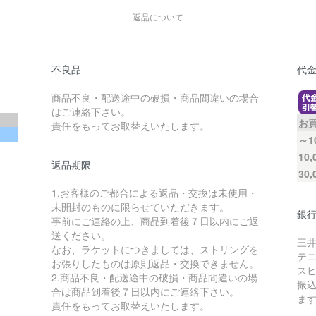
返品について
不良品
代
商品不良・配送途中の破損・商品間違いの場合
はご連絡下さい。
お
責任をもってお取替えいたします。
～1
10
返品期限
30
1.お客様のご都合による返品・交換は未使用・
未開封のものに限らせていただきます。
銀
事前にご連絡の上、商品到着後７日以内にご返
送ください。
三井
なお、ラケットにつきましては、ストリングを
テ
お張りしたものは原則返品・交換できません。
ス
2.商品不良・配送途中の破損・商品間違いの場
振
合は商品到着後７日以内にご連絡下さい。
ま
責任をもってお取替えいたします。