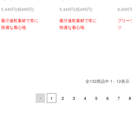
5,445円(税495円)
5,445円(税495円)
6,600
吸汗速乾素材で常に
吸汗速乾素材で常に
プリー
快適な着心地
快適な着心地
ツ
全
132
商品中
1 - 12
表示
1
2
3
4
5
6
7
8