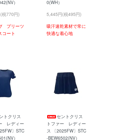
042(NV）
0(WH）
円(税770円)
5,445円(税495円)
び プリーツ
吸汗速乾素材で常に
スコート
快適な着心地
ントクリス
セントクリス
ー レディー
トファー レディー
25FW〕STC
ス 〔2025FW〕STC
501(NV）
-BEW6502(NV）