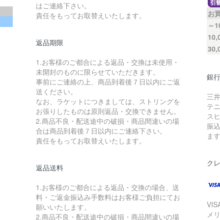
はご連絡下さい。
お
責任をもってお取替えいたします。
～1
10
返品期限
30
1.お客様のご都合による返品・交換は未使用・
未開封のものに限らせていただきます。
銀
事前にご連絡の上、商品到着後７日以内にご返
送ください。
三井
なお、ラケットにつきましては、ストリングを
テ
お張りしたものは原則返品・交換できません。
ス
2.商品不良・配送途中の破損・商品間違いの場
振
合は商品到着後７日以内にご連絡下さい。
ま
責任をもってお取替えいたします。
ク
返品送料
1.お客様のご都合による返品・交換の場合、送
料・ご返金振込み手数料はお客様ご負担にてお
VI
願いいたします。
メ
2.商品不良・配送途中の破損・商品間違いの場