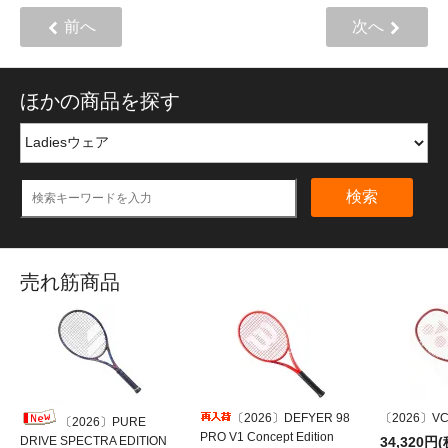
前へ
次へ
ほかの商品を探す
検索
売れ筋商品
〔2026〕DEFYER 98
〔2026〕VCO
〔2026〕PURE
PRO V1 Concept Edition
DRIVE SPECTRA EDITION
34,320円(