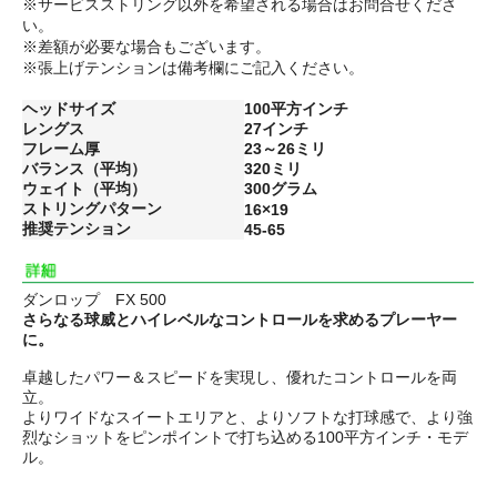
※サービスストリング以外を希望される場合はお問合せくださ
い。
※差額が必要な場合もございます。
※張上げテンションは備考欄にご記入ください。
ヘッドサイズ
100平方インチ
レングス
27インチ
フレーム厚
23～26ミリ
バランス（平均）
320ミリ
ウェイト（平均）
300グラム
ストリングパターン
16×19
推奨テンション
45-65
ダンロップ FX 500
さらなる球威とハイレベルなコントロールを求めるプレーヤー
に。
卓越したパワー＆スピードを実現し、優れたコントロールを両
立。
よりワイドなスイートエリアと、よりソフトな打球感で、より強
烈なショットをピンポイントで打ち込める100平方インチ・モデ
ル。