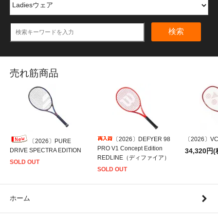
検索
売れ筋商品
〔2026〕DEFYER 98
〔2026〕VCO
〔2026〕PURE
PRO V1 Concept Edition
DRIVE SPECTRA EDITION
34,320円(
REDLINE（ディファイア）
SOLD OUT
SOLD OUT
ホーム